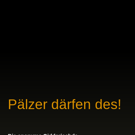
1. Die totale
6. Stille Helde
Nüchternheit
2. Geschickte Männer
7. Die Sitzebleiwer
3. Mondags
8. Der Glaube gibt uns Kraft!
4. Isch bin de Roadie
9. Sags uff pälzisch
10. Wann en lange Dag
5. Pälzer därfen des!
vorbei is
Pälzer därfen des!