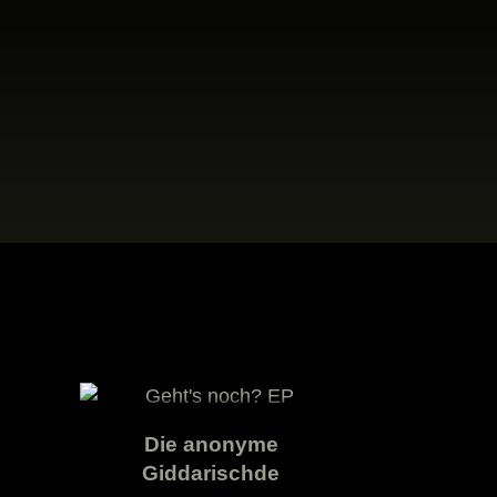
Die anonyme
Giddarischde