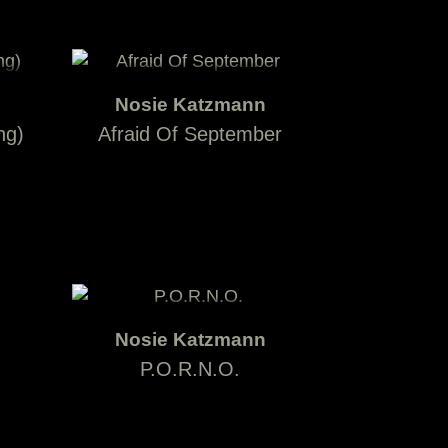
Nosie Katzmann
ng)
Afraid Of September
Nosie Katzmann
P.O.R.N.O.