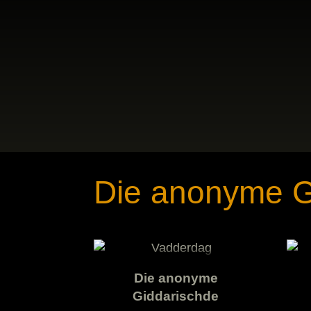
Die anonyme G
Die anonyme
Giddarischde