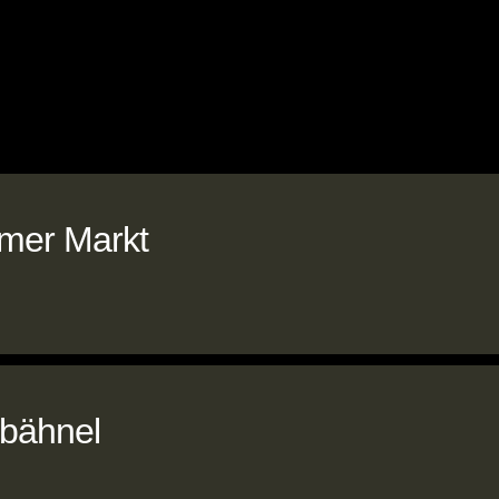
mer Markt
sbähnel