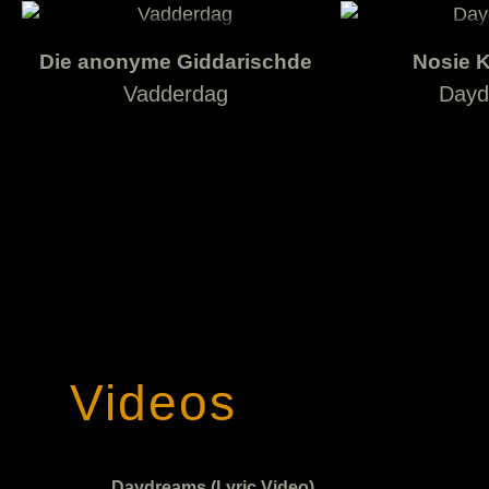
Die anonyme Giddarischde
Nosie 
Vadderdag
Dayd
Videos
Daydreams (Lyric Video)