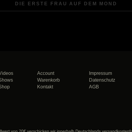
DIE ERSTE FRAU AUF DEM MOND
Videos
Account
Impressum
Shows
Warenkorb
Datenschutz
Shop
Kontakt
AGB
lwert von 20€ verschicken wir innerhalb Deutschlands versandkostenfr