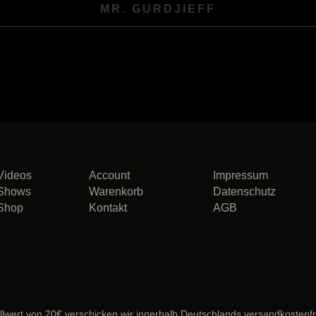
MR. GURDJIEFF
Videos
Account
Impressum
Shows
Warenkorb
Datenschutz
Shop
Kontakt
AGB
lwert von 20€ verschicken wir innerhalb Deutschlands versandkostenfr