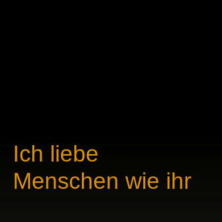
1. Das Wort Erde
8. Strophe & Refrain
2. Pazifika
9. Land
3. Saving Grace
10. Chris
4. Gültiger Fahrschein
11. Frida
5. Chinese Inca
12. Country
6. Hutcha
13. Schlafkönig
7. Papamesaiok
14. Teil zwei
Ich liebe
Menschen wie ihr